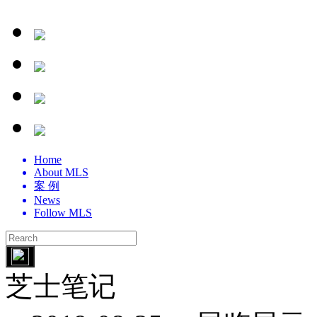
Home
About MLS
案 例
News
Follow MLS
芝士笔记